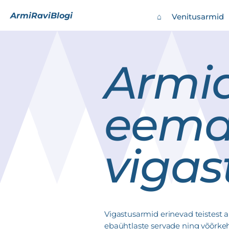
ArmiRaviBlogi
⌂
Venitusarmid
Armi
eema
vigas
Vigastusarmid erinevad teistest
ebaühtlaste servade ning võõrke