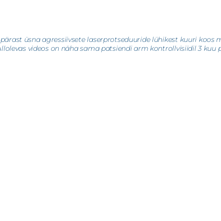
ärast üsna agressiivsete laserprotseduuride lühikest kuuri koos me
llolevas videos on näha sama patsiendi arm kontrollvisiidil 3 kuu 