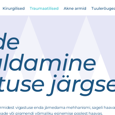
Kirurgilised
Traumaatilised
Akne armid
Tuulerõuge
de
ldamine
tuse järgse
 armidest vigastuse enda jämedama mehhanismi, sageli haav
hade või pigmendi võimaliku esinemise poolest haavas.