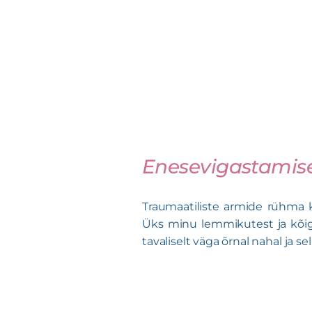
Enesevigastamise
Traumaatiliste armide rühma 
Üks minu lemmikutest ja kõig
tavaliselt väga õrnal nahal ja s