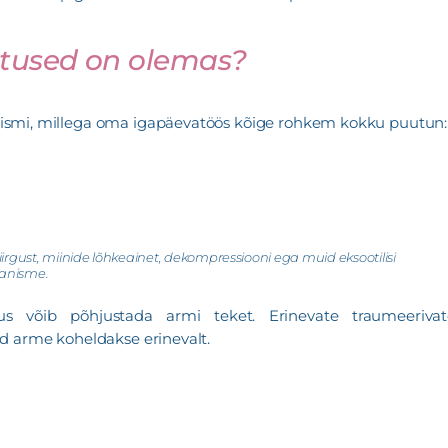
astused on olemas?
smi, millega oma igapäevatöös kõige rohkem kokku puutun:
 kiirgust, miinide lõhkeainet, dekompressiooni ega muid eksootilisi
hanisme.
s võib põhjustada armi teket. Erinevate traumeerivat
d arme koheldakse erinevalt.