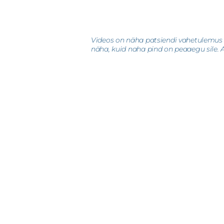
Videos on näha patsiendi vahetulemus p
näha, kuid naha pind on peaaegu sile. A