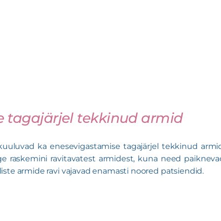
 tagajärjel tekkinud armid
kuuluvad ka enesevigastamise tagajärjel tekkinud armid
e raskemini ravitavatest armidest, kuna need paikneva
elliste armide ravi vajavad enamasti noored patsiendid.