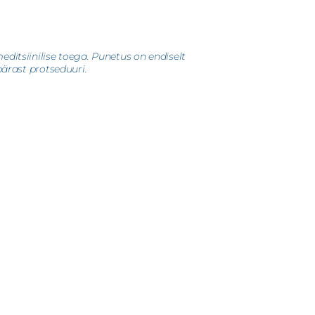
ditsiinilise toega. Punetus on endiselt
pärast protseduuri.