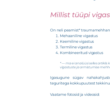
Millist tüüpi vig
On neli peamist* traumamehhani
Mehaaniline vigastus
Keemiline vigastus
Termiline vigastus
Kombineeritud vigastus
* — ma ei analüüsi selles artiklis
vigastuste ja armistumise meh
Igasugune sügav nahakahjustu
teguritega kokkupuutest tekkinu
Vaatame fotosid ja videosid: