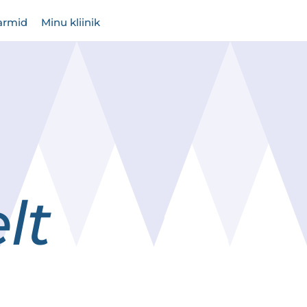
armid
Minu kliinik
lt
a